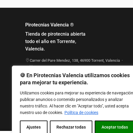
Pirotecnias Valencia ®
Tienda de pirotecnia abierta
todo el año en Torrente,
Valencia.
Carrer del Pare Mendez, 138
,
46900
Torrent
,
Valencia
·
Ver en mapa
961 555 888
🍪 En Pirotecnias Valencia utilizamos cookies
Lunes a Viernes: 17:00 - 20:00
para mejorar tu experiencia.
Sábado: 10:00 - 13:30
Domingo cerrado
Utilizamos cookies para mejorar su experiencia de navegación
publicar anuncios o contenido personalizados y analizar
nuestro tráfico. Al hacer clic en "Aceptar todo", usted acepta
nuestro uso de cookies.
Política de cookies
Petardos en Valencia
·
Tracas valencianas
·
Tracas para bodas
·
Tracas 
Ajustes
Rechazar todas
Aceptar todas