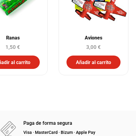
Ranas
Aviones
1,50
€
3,00
€
adir al carrito
Añadir al carrito
Paga de forma segura
Visa · MasterCard · Bizum · Apple Pay