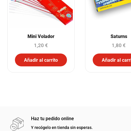
Mini Volador
Saturns
1,20
€
1,80
€
Añadir al carrito
Añadir al carr
Haz tu pedido online
Y recógelo en tienda sin esperas.