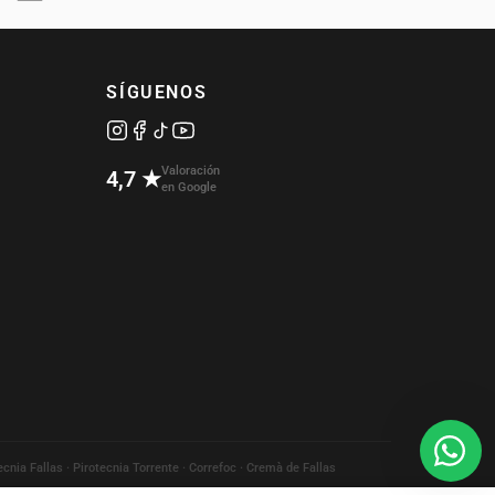
SÍGUENOS
Valoración
4,7 ★
en Google
ecnia Fallas · Pirotecnia Torrente · Correfoc · Cremà de Fallas