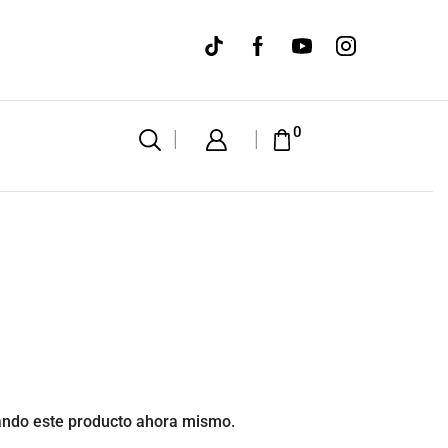
WE M
0
ando este producto ahora mismo.