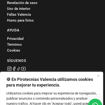
Revelación de sexo
Uso de interior
Fallas Valencia
Humo para fotos
AYUDA
Privacidad
Términos
Cookies
SÍGUENOS
Valoración
4,7 ★
🍪 En Pirotecnias Valencia utilizamos cookies
en Google
para mejorar tu experiencia.
Petardos en Valencia
·
Tracas valencianas
·
Tracas para bodas
·
Tracas para
Utilizamos cookies para mejorar su experiencia de navegación,
comunión
·
Fuegos artificiales Valencia
·
Humos de color
·
Revelación de sexo
publicar anuncios o contenido personalizados y analizar
· Pirotecnia Fallas · Pirotecnia Torrente · Correfoc · Cremà de Fallas
nuestro tráfico. Al hacer clic en "Aceptar todo", usted acepta