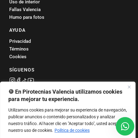
Uso de interior
Fallas Valencia
Humo para fotos
AYUDA
Privacidad
Términos
Cookies
SÍGUENOS
🍪 En Pirotecnias Valencia utilizamos cookies
Valoración
4,7 ★
en Google
para mejorar tu experiencia.
Utilizamos cookies para mejorar su experiencia de navegación,
Petardos en Valencia
·
Tracas valencianas
·
Tracas para bodas
·
Tracas para
publicar anuncios o contenido personalizados y analizar
comunión
·
Fuegos artificiales Valencia
·
Humos de color
·
Revelación de sexo
nuestro tráfico. Al hacer clic en "Aceptar todo", usted acepta
· Pirotecnia Fallas · Pirotecnia Torrente · Correfoc · Cremà de Fallas
nuestro uso de cookies.
Política de cookies