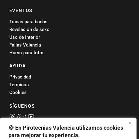
EVENTOS
Tracas para bodas
Revelación de sexo
Uso de interior
Fallas Valencia
Humo para fotos
AYUDA
Privacidad
Términos
Cookies
SÍGUENOS
🍪 En Pirotecnias Valencia utilizamos cookies
Valoración
4,7 ★
en Google
para mejorar tu experiencia.