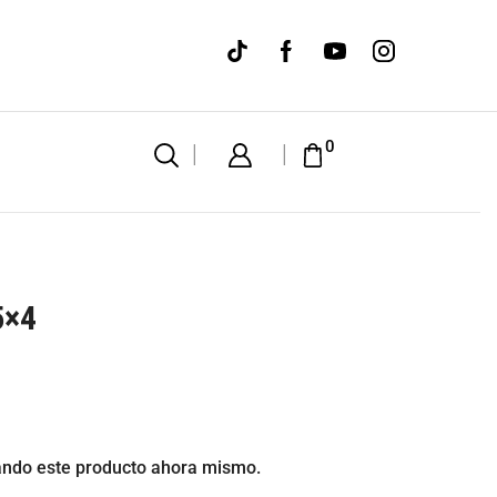
WE M
0
5×4
ando este producto ahora mismo.