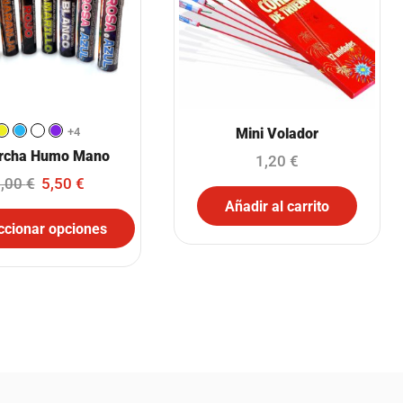
+4
Mini Volador
rcha Humo Mano
1,20
€
,00
€
5,50
€
Añadir al carrito
ccionar opciones