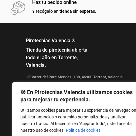
Haz tu pedido online
Y recógelo en tienda sin esperas.
Pirotecnias Valencia ®
Tienda de pirotecnia abierta
todo el año en Torrente,
Valencia.
Carrer del Pare Mendez, 138
,
46900
Torrent
,
Valencia
·
Ver en mapa
961 555 888
🍪 En Pirotecnias Valencia utilizamos cookies
Lunes a Viernes: 17:00 - 20:00
para mejorar tu experiencia.
Sábado: 10:00 - 13:30
Domingo cerrado
Utilizamos cookies para mejorar su experiencia de navegación
publicar anuncios o contenido personalizados y analizar
nuestro tráfico. Al hacer clic en "Aceptar todo", usted acepta
nuestro uso de cookies.
Política de cookies