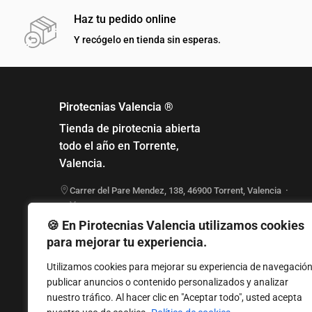
Haz tu pedido online
Y recógelo en tienda sin esperas.
Pirotecnias Valencia ®
Tienda de pirotecnia abierta
todo el año en Torrente,
Valencia.
Carrer del Pare Mendez, 138
,
46900
Torrent
,
Valencia
·
Ver en mapa
961 555 888
🍪 En Pirotecnias Valencia utilizamos cookies
Lunes a Viernes: 17:00 - 20:00
para mejorar tu experiencia.
Sábado: 10:00 - 13:30
Domingo cerrado
Utilizamos cookies para mejorar su experiencia de navegación
publicar anuncios o contenido personalizados y analizar
nuestro tráfico. Al hacer clic en "Aceptar todo", usted acepta