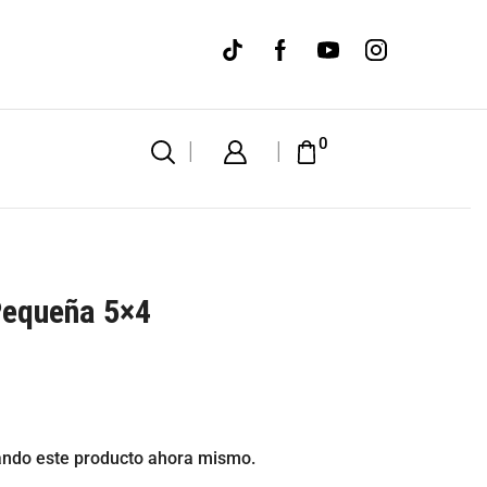
WE M
0
Pequeña 5×4
ando este producto ahora mismo.