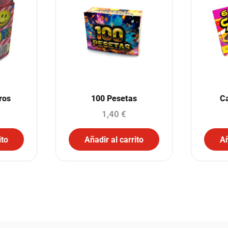
ros
100 Pesetas
C
1,40
€
ito
Añadir al carrito
Añ