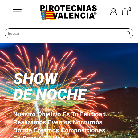
0
SHOW
DE NOCHE
Nuestro Objetivo Es Tu Felicidad.
Realizamos Eventos Nocturnos
Donde Creamos Composiciones