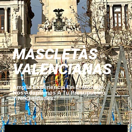
MASCLETÀS
VALENCIANAS
Amplia Experiencia En El Montaje.
Nos Adaptamos A Tu Presupuesto
Y Necesidades.