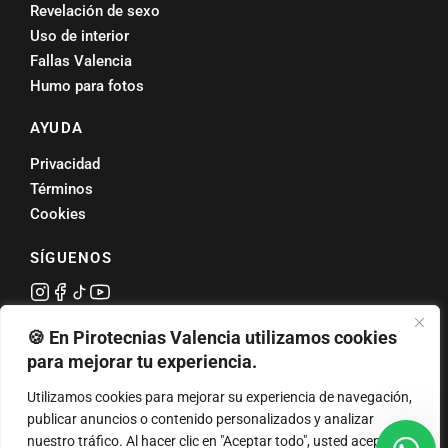
Revelación de sexo
Uso de interior
Fallas Valencia
Humo para fotos
AYUDA
Privacidad
Términos
Cookies
SÍGUENOS
Valoración
4,7 ★
🍪 En Pirotecnias Valencia utilizamos cookies
en Google
para mejorar tu experiencia.
Petardos en Valencia
·
Tracas valencianas
·
Tracas para bodas
·
Tracas para
Utilizamos cookies para mejorar su experiencia de navegación,
comunión
·
Fuegos artificiales Valencia
·
Humos de color
·
Revelación de sexo
publicar anuncios o contenido personalizados y analizar
· Pirotecnia Fallas · Pirotecnia Torrente · Correfoc · Cremà de Fallas
nuestro tráfico. Al hacer clic en "Aceptar todo", usted acepta